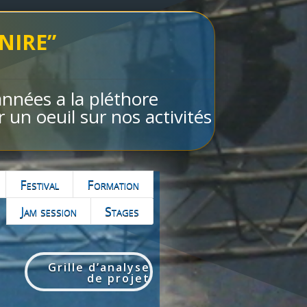
NIRE”
nnées a la pléthore
 un oeuil sur nos activités
Festival
Formation
Jam session
Stages
Grille d’analyse
de projet