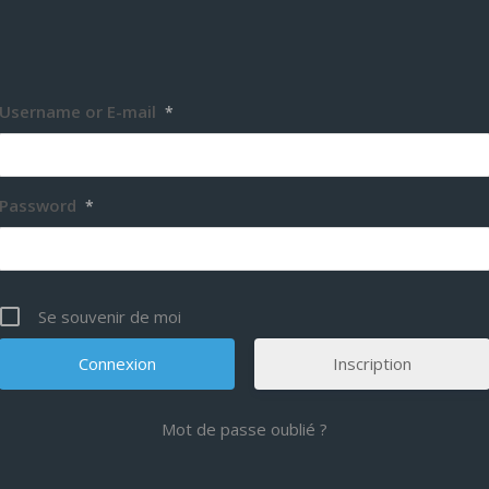
Username or E-mail
*
Password
*
Se souvenir de moi
Inscription
Mot de passe oublié ?