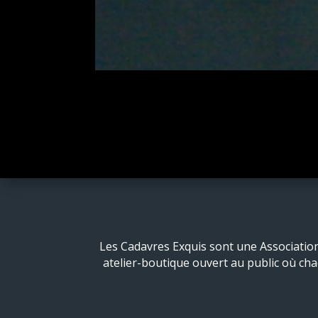
Les Cadavres Exquis sont une Association
atelier-boutique ouvert au public où cha