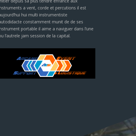
Initier depuis sa plus tendre enfance
aux
instruments a vent, corde et percutions
il est
aujourd’hui hui multi instrumentiste
autodidacte
constamment munit de de ses
instrument portable il
aime a naviguer dans
l’une
ou l’autre
le jam session de la capital.