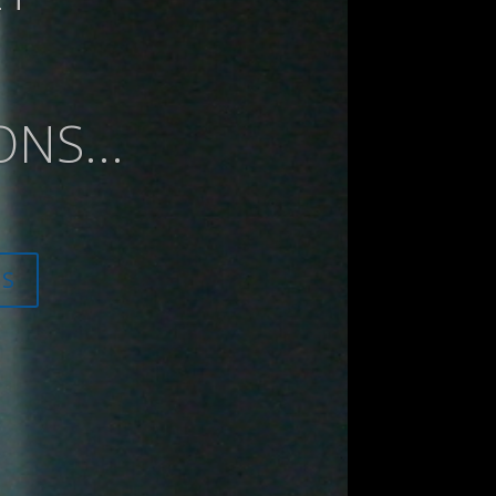
IONS EN
.
NS