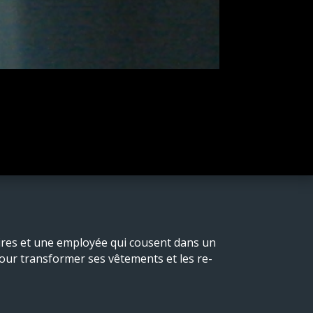
aires et une employée qui cousent dans un
pour transformer ses vêtements et les re-