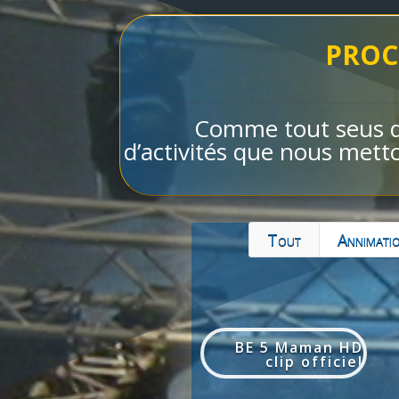
PROC
Comme tout seus qu
d’activités que nous metto
Tout
Annimati
BE 5 Maman HD
clip officiel