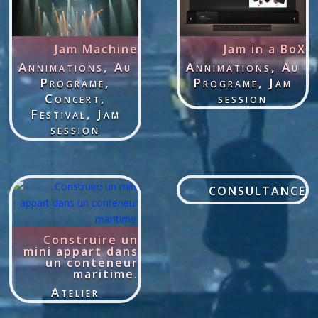
Jam Machine
Jam in a BoX
Annimations
,
Au
Annimations
,
Au
Programe
,
Programe
,
Jam
Concert
,
session
Festival
,
Jam
session
CONSULTANCE
Construire un
mini appart dans
un conteneur
maritime.
Atelier